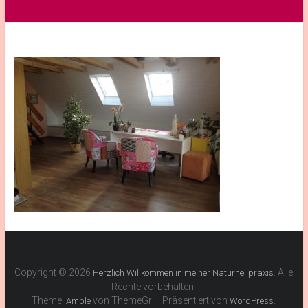
Copyright © 2026
. Alle
Herzlich Willkommen in meiner Naturheilpraxis
Rechte vorbehalten.
Theme:
von ThemeGrill. Präsentiert von
.
Ample
WordPress